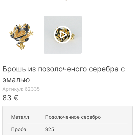
Доставка
Оплата
Вопрос-
ответ
Брошь из позолоченого серебра с
Реквизиты
эмалью
Контакты
Артикул:
62335
83
€
0 604 42021
fo@brasco.lt
Металл
Позолоченное серебро
Проба
925