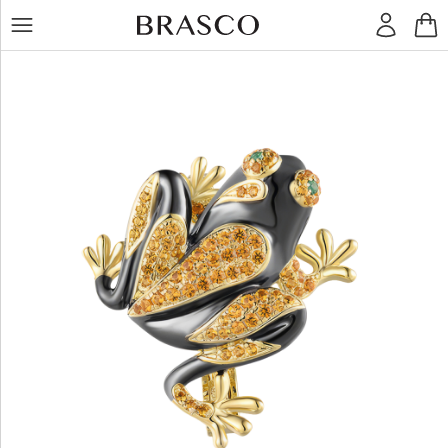
LT
RU
Кольца
Серьги
Подвески
Браслеты
Цепочки
Остальное