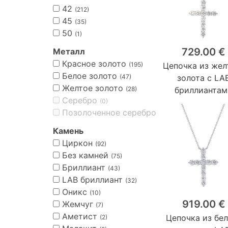
42
(212)
45
(35)
50
(1)
729.00 €
Металл
Красное золото
(195)
Цепочка из жел
Белое золото
(47)
золота с LA
Желтое золото
(28)
бриллиантам
Серебро
(0)
Позолоченное серебро
(0)
Камень
Циркон
(92)
Без камней
(75)
Бриллиант
(43)
LAB бриллиант
(32)
Оникс
(10)
919.00 €
Жемчуг
(7)
Аметист
Цепочка из бе
(2)