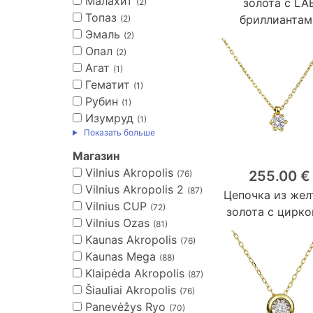
Малахит
золота с LA
(2)
Топаз
бриллиантам
(2)
Эмаль
(2)
Опал
(2)
Агат
(1)
Гематит
(1)
Рубин
(1)
Изумруд
(1)
Показать больше
Магазин
Vilnius Akropolis
255.00 €
(76)
Vilnius Akropolis 2
(87)
Цепочка из жел
Vilnius CUP
(72)
золота с цирк
Vilnius Ozas
(81)
Kaunas Akropolis
(76)
Kaunas Mega
(88)
Klaipėda Akropolis
(87)
Šiauliai Akropolis
(76)
Panevėžys Ryo
(70)