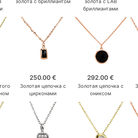
B
золота с бриллиантом
золота с LAB
и
бриллиантами
250.00 €
292.00 €
того
Золотая цепочка с
Золотая цепочка с
оном
цирконами
ониксом