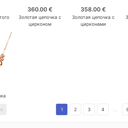
360.00 €
358.00 €
того
Золотая цепочка с
Золотая цепочка с
цирконом
цирконами
чка
я
1
2
3
4
…