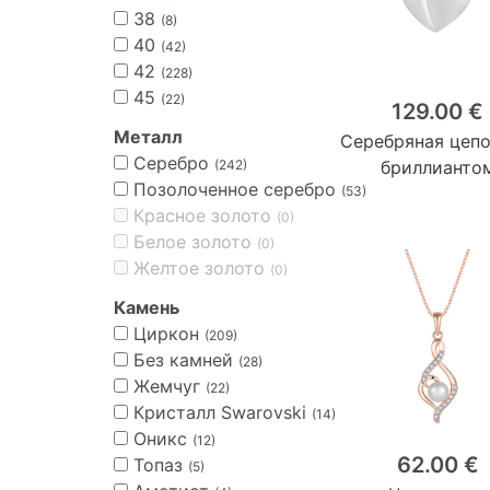
38
(8)
40
(42)
42
(228)
45
(22)
129.00 €
Металл
Серебряная цепо
Серебро
(242)
бриллианто
Позолоченное серебро
(53)
Красное золото
(0)
Белое золото
(0)
Желтое золото
(0)
Камень
Циркон
(209)
Без камней
(28)
Жемчуг
(22)
Кристалл Swarovski
(14)
Оникс
(12)
62.00 €
Топаз
(5)