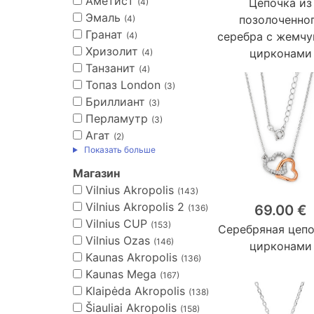
Аметист
Цепочка из
(4)
Эмаль
позолоченно
(4)
Гранат
серебра с жемчу
(4)
Хризолит
цирконами
(4)
Танзанит
(4)
Топаз London
(3)
Бриллиант
(3)
Перламутр
(3)
Агат
(2)
Показать больше
Магазин
Vilnius Akropolis
(143)
Vilnius Akropolis 2
69.00 €
(136)
Vilnius CUP
(153)
Серебряная цепо
Vilnius Ozas
(146)
цирконами
Kaunas Akropolis
(136)
Kaunas Mega
(167)
Klaipėda Akropolis
(138)
Šiauliai Akropolis
(158)