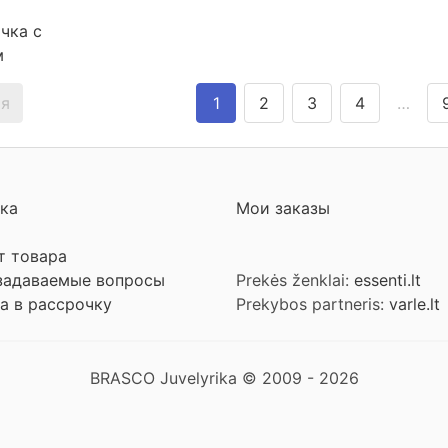
чка с
м
я
1
2
3
4
…
ка
Мои заказы
т товара
задаваемые вопросы
Prekės ženklai:
essenti.lt
а в рассрочку
Prekybos partneris:
varle.lt
BRASCO Juvelyrika © 2009 - 2026