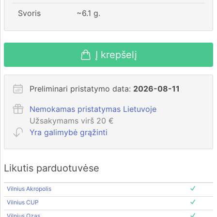
Svoris
~
6.1
g.
Į krepšelį
Preliminari pristatymo data:
2026-08-11
Nemokamas pristatymas Lietuvoje
Užsakymams virš 20 €
Yra galimybė grąžinti
Likutis parduotuvėse
Vilnius Akropolis
Vilnius CUP
Vilnius Ozas