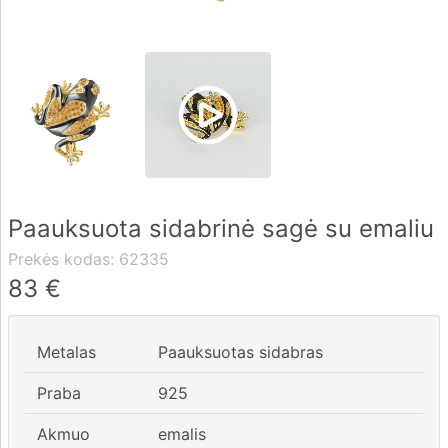
Pristatymas
Apmokėjimas
DUK
Paauksuota sidabrinė sagė su emaliu
Rekvizitai
Prekės kodas:
62335
Kontaktai
83
€
0 604 42021
Metalas
Paauksuotas sidabras
fo@brasco.lt
Praba
925
Akmuo
emalis