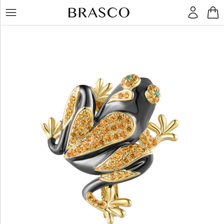
LT
RU
Žiedai
Auskarai
Pakabukai
Apyrankės
Grandinėlės
Kiti
dirbiniai