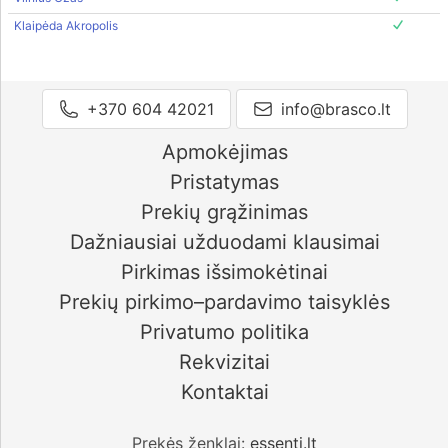
Klaipėda Akropolis
+370 604 42021
info@brasco.lt
Apmokėjimas
Pristatymas
Prekių grąžinimas
Dažniausiai užduodami klausimai
Pirkimas išsimokėtinai
Prekių pirkimo–pardavimo taisyklės
Privatumo politika
Rekvizitai
Kontaktai
Prekės ženklai:
essenti.lt