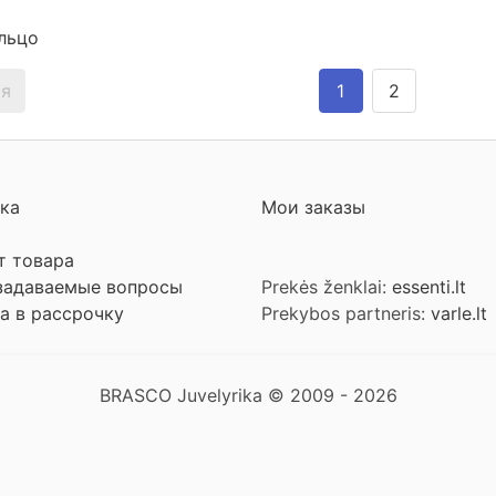
льцо
я
1
2
ка
Мои заказы
т товара
задаваемые вопросы
Prekės ženklai:
essenti.lt
а в рассрочку
Prekybos partneris:
varle.lt
BRASCO Juvelyrika © 2009 - 2026