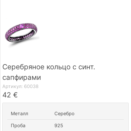
Доставка
Оплата
Вопрос-
ответ
Серебряное кольцо с синт.
Реквизиты
сапфирами
Контакты
Артикул:
60038
42
€
0 604 42021
fo@brasco.lt
Металл
Серебро
Проба
925