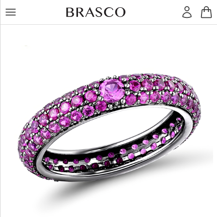
LT
RU
Кольца
Серьги
Подвески
Браслеты
Цепочки
Остальное