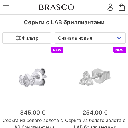
LT
RU
Цена
€
Кольца
Серьги с LAB бриллиантами
Фильтр
Серьги
Тип
NEW
NEW
застежки
Подвески
Гвоздик
(75)
Винтовые гвоздики
(22)
Кольца
(14)
Браслеты
Aнглийская
(3)
Булавка
(0)
Гвоздик.дл
(0)
Цепочки
Крючок
(0)
Aнглийский крючок
(0)
345.00 €
254.00 €
Другая
(0)
Остальное
Серьга из белого золота с
Серьга из белого золота с
Металл
LAB бриллиантами
LAB бриллиантами