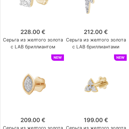
Синт. коралл
(0)
Бирюза
(0)
Синт. бирюза
(0)
Показать
228.00 €
212.00 €
больше
Серьга из желтого золота
Серьга из желтого золота
Магазин
с LAB бриллиантом
с LAB бриллиантами
Vilnius Akropolis
(0)
Vilnius Akropolis 2
(50)
NEW
NEW
Vilnius CUP
(0)
Vilnius Ozas
(21)
Kaunas Akropolis
(0)
Kaunas Mega
(42)
Klaipėda Akropolis
(19)
Šiauliai Akropolis
(0)
Panevėžys Ryo
(0)
Visaginas Domino
(0)
209.00 €
199.00 €
Серьга из желтого золота
Серьга из желтого золота