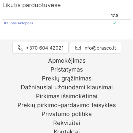
Likutis parduotuvėse
17.5
Kaunas Akropolis
+370 604 42021
info@brasco.lt
Apmokėjimas
Pristatymas
Prekių grąžinimas
Dažniausiai užduodami klausimai
Pirkimas išsimokėtinai
Prekių pirkimo–pardavimo taisyklės
Privatumo politika
Rekvizitai
Kontaktai