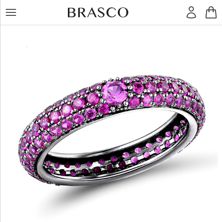
LT
RU
Žiedai
Auskarai
Pakabukai
Apyrankės
Grandinėlės
Kiti
dirbiniai