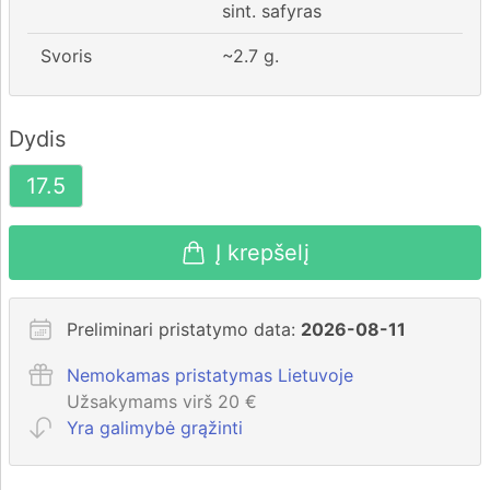
sint. safyras
Svoris
~
2.7
g.
Dydis
17.5
Į krepšelį
Preliminari pristatymo data:
2026-08-11
Nemokamas pristatymas Lietuvoje
Užsakymams virš 20 €
Yra galimybė grąžinti