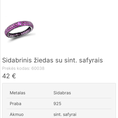
Pristatymas
Apmokėjimas
DUK
Sidabrinis žiedas su sint. safyrais
Rekvizitai
Prekės kodas:
60038
Kontaktai
42
€
0 604 42021
Metalas
Sidabras
fo@brasco.lt
Praba
925
Akmuo
sint. safyrai