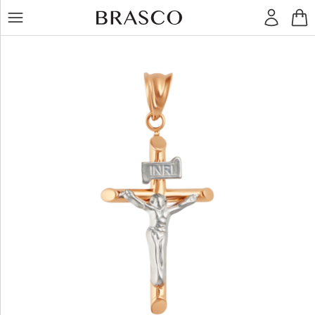
LT
RU
Кольца
Серьги
Подвески
Браслеты
Цепочки
Остальное