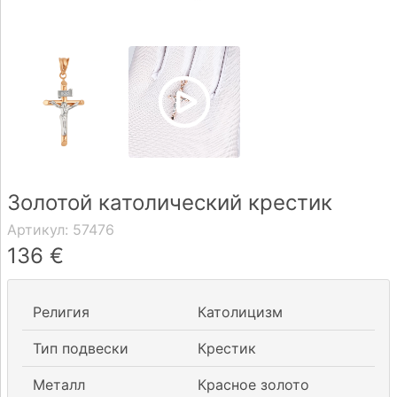
Доставка
Оплата
Вопрос-
ответ
Золотой католический крестик
Реквизиты
Артикул:
57476
Контакты
136
€
0 604 42021
Религия
Католицизм
fo@brasco.lt
Тип подвески
Крестик
Металл
Красное золото