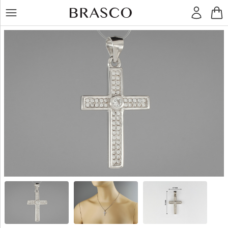
LT
RU
Кольца
Серьги
Подвески
Браслеты
Цепочки
Остальное