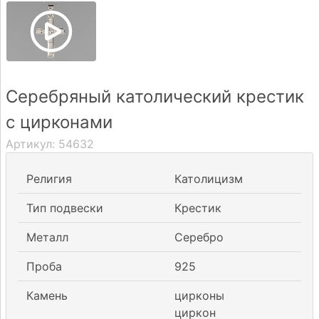
Доставка
Оплата
Серебряный католический крестик
Вопрос-
с цирконами
ответ
Артикул:
54632
Реквизиты
Религия
Католицизм
Контакты
Тип подвески
Крестик
0 604 42021
Металл
Серебро
fo@brasco.lt
Проба
925
Камень
цирконы
циркон