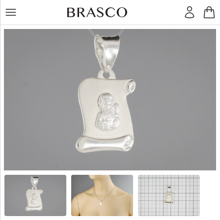
LT
RU
Кольца
Серьги
Подвески
Браслеты
Цепочки
Остальное