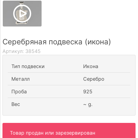
Доставка
Оплата
Серебряная подвеска (икона)
Вопрос-
Артикул:
38545
ответ
Тип подвески
Икона
Реквизиты
Металл
Серебро
Контакты
Проба
925
0 604 42021
Вес
~
g.
fo@brasco.lt
Товар продан или зарезервирован