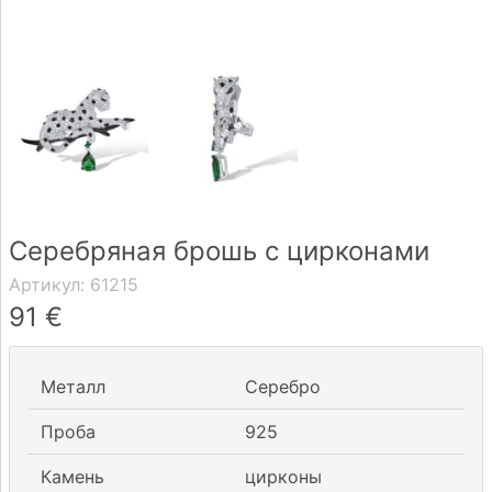
Доставка
Оплата
Вопрос-
ответ
Серебряная брошь с цирконами
Реквизиты
Артикул:
61215
Контакты
91
€
0 604 42021
Металл
Серебро
fo@brasco.lt
Проба
925
Камень
цирконы