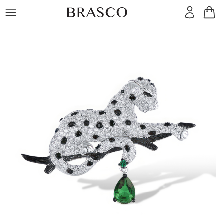
LT
RU
Кольца
Серьги
Подвески
Браслеты
Цепочки
Остальное