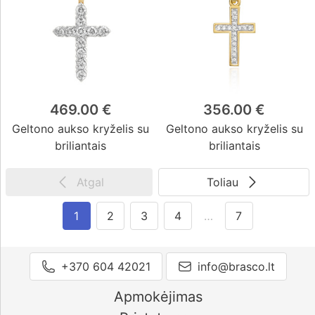
469.00 €
356.00 €
Geltono aukso kryželis su
Geltono aukso kryželis su
briliantais
briliantais
Atgal
Toliau
1
2
3
4
…
7
+370 604 42021
info@brasco.lt
Apmokėjimas