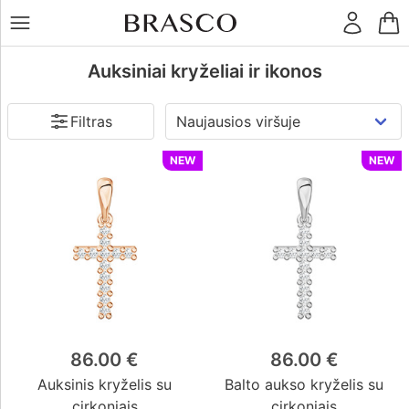
LT
RU
Kaina
€
Žiedai
Auksiniai kryželiai ir ikonos
Filtras
Auskarai
Religija
NEW
NEW
Katalikybė
(194)
Pakabukai
Stačiatikybė
(18)
Sentikybė
(6)
Judaizmas
(0)
Apyrankės
Islamas
(0)
Pakabuko
tipas
Grandinėlės
Kryželis
(218)
Ikona
(10)
86.00 €
86.00 €
Kiti
Auksinis kryželis su
Balto aukso kryželis su
Metalas
dirbiniai
cirkoniais
cirkoniais
Raudonas auksas
(181)