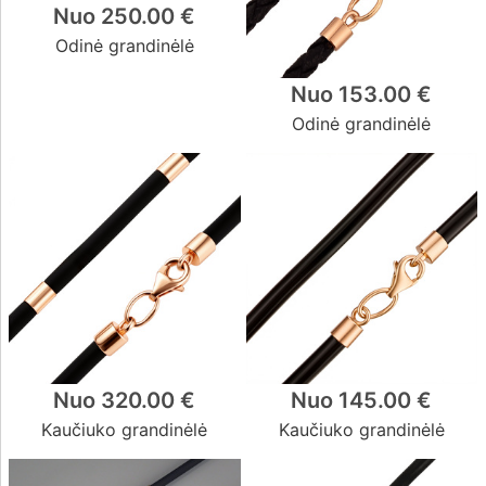
Nuo 250.00 €
Rodyti
daugiau
Odinė grandinėlė
Parduotuvė
Nuo 153.00 €
Vilnius Akropolis
(8)
Odinė grandinėlė
Vilnius Akropolis 2
(9)
Vilnius CUP
(11)
Vilnius Ozas
(8)
Kaunas Akropolis
(8)
Kaunas Mega
(10)
Klaipėda Akropolis
(7)
Šiauliai Akropolis
(10)
Panevėžys Ryo
(13)
Visaginas Domino
(9)
Nuo 320.00 €
Nuo 145.00 €
Kaučiuko grandinėlė
Kaučiuko grandinėlė