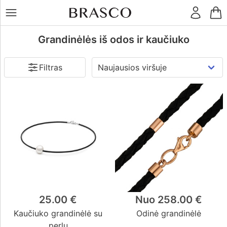
LT
RU
Kaina
€
Žiedai
Grandinėlės iš odos ir kaučiuko
Filtras
Auskarai
Dydis
38
(3)
Pakabukai
40
(6)
42
(1)
45
(6)
Apyrankės
50
(7)
55
(7)
60
(4)
Grandinėlės
Metalas
Raudonas auksas
(10)
25.00 €
Nuo 258.00 €
Sidabras
Kiti
(1)
Kaučiuko grandinėlė su
Odinė grandinėlė
Baltas auksas
dirbiniai
(0)
perlu