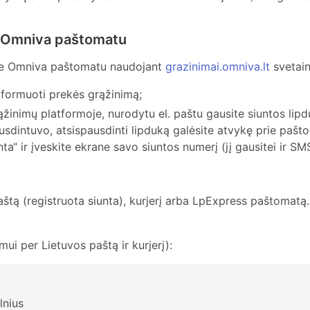
s Omniva paštomatu
ite Omniva paštomatu naudojant
grazinimai.omniva.lt
svetain
 formuoti prekės grąžinimą;
mų platformoje, nurodytu el. paštu gausite siuntos lipduką
pausdintuvo, atsispausdinti lipduką galėsite atvykę prie paš
ta“ ir įveskite ekrane savo siuntos numerį (jį gausitei ir SM
paštą (registruota siunta), kurjerį arba LpExpress paštomatą
mui per Lietuvos paštą ir kurjerį):
lnius