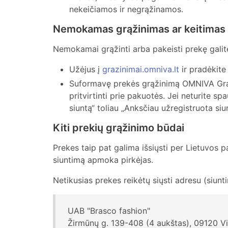
nekeičiamos ir negrąžinamos.
Nemokamas grąžinimas ar keitima
Nemokamai grąžinti arba pakeisti prekę gal
Užėjus į
grazinimai.omniva.lt
ir pradėkite
Suformavę prekės grąžinimą OMNIVA Grąžini
pritvirtinti prie pakuotės. Jei neturite s
siuntą“ toliau „Anksčiau užregistruota siun
Kiti prekių grąžinimo būdai
Prekes taip pat galima išsiųsti per Lietuvos 
siuntimą apmoka pirkėjas.
Netikusias prekes reikėtų siųsti adresu (siunti
UAB "Brasco fashion"
Žirmūnų g. 139-408 (4 aukštas), 09120 Vi