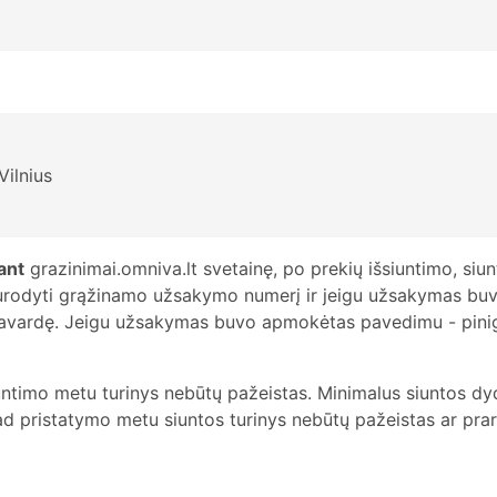
Vilnius
ant
grazinimai.omniva.lt svetainę, po prekių išsiuntimo, siu
 nurodyti grąžinamo užsakymo numerį ir jeigu užsakymas bu
pavardę. Jeigu užsakymas buvo apmokėtas pavedimu - pinigai
iuntimo metu turinys nebūtų pažeistas. Minimalus siuntos dyd
 pristatymo metu siuntos turinys nebūtų pažeistas ar prar