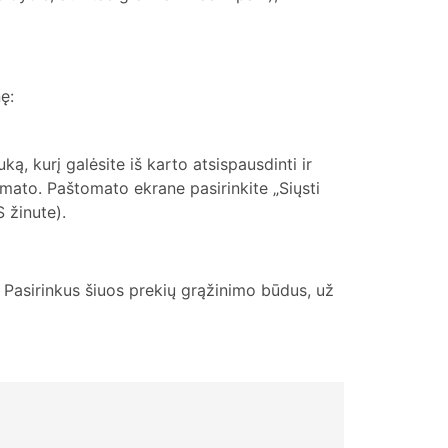
ę:
, kurį galėsite iš karto atsispausdinti ir
tomato. Paštomato ekrane pasirinkite „Siųsti
S žinute).
. Pasirinkus šiuos prekių grąžinimo būdus, už