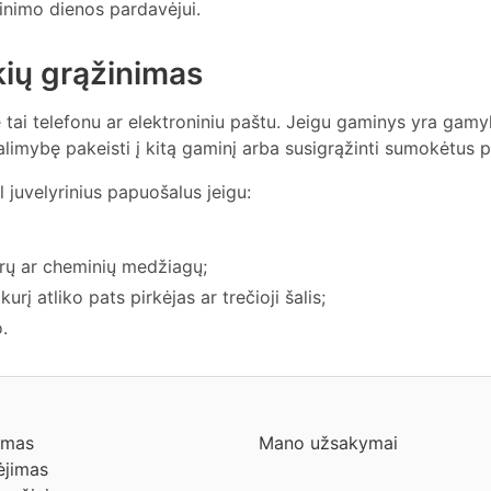
žinimo dienos pardavėjui.
ių grąžinimas
tai telefonu ar elektroniniu paštu. Jeigu gaminys yra gamy
alimybę pakeisti į kitą gaminį arba susigrąžinti sumokėtus p
l juvelyrinius papuošalus jeigu:
rų ar cheminių medžiagų;
 atliko pats pirkėjas ar trečioji šalis;
.
ymas
Mano užsakymai
jimas