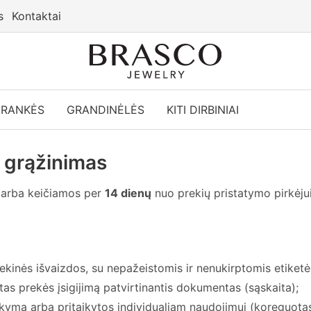
s
Kontaktai
YRANKĖS
GRANDINĖLĖS
KITI DIRBINIAI
 grąžinimas
s arba keičiamos per
14 dienų
nuo prekių pristatymo pirkėjui
ekinės išvaizdos, su nepažeistomis ir nenukirptomis etiketė
tas prekės įsigijimą patvirtinantis dokumentas (sąskaita);
ymą arba pritaikytos individualiam naudojimui (koreguotas d