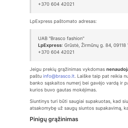
+370 604 42021
LpExpress paštomato adresas:
UAB "Brasco fashion"
LpExpress
: Grūstė, Žirmūnų g. 84, 09118 
+370 604 42021
Jeigu prekių grąžinimas vykdomas
nenaudoj
paštu
info@brasco.lt
. Laiške taip pat reikia
banko sąskaitos numerį bei gavėjo vardą ir 
kurios buvo gautas mokėjimas.
Siuntinys turi būti saugiai supakuotas, kad s
atsakomybę už saugų siuntos supakavimą, kad
Pinigų grąžinimas