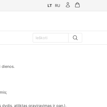
LT
RU
 dienos.
mis;
ydis, atliktas graviravimas ir pan.),