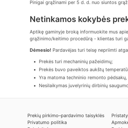
Pinigai grąžinami per 5 d. d. nuo siuntos grą
Netinkamos kokybės prek
Aptikę gaminyje broką informuokite mus apie 
grąžinimo/keitimo procedūrą - klientas turi g
Dėmesio!
Pardavėjas turi teisę nepriimti atga
Prekės turi mechaninių pažeidimų;
Prekės buvo paveiktos aukštų temperatū
Yra matoma techninio remonto pėdsakų, kurį
Nesilaikymas juvelyrinių dirbinių saugumo
Prekių pirkimo–pardavimo taisyklės
Pristat
Privatumo politika
Apmokė