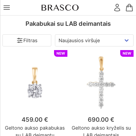
LT
RU
Kaina
€
Žiedai
Pakabukai su LAB deimantais
Filtras
Auskarai
Religija
NEW
NEW
Katalikybė
(21)
Pakabukai
Stačiatikybė
(0)
Sentikybė
(0)
Judaizmas
(0)
Apyrankės
Islamas
(0)
Pakabuko
tipas
Grandinėlės
Kryželis
(21)
Ikona
(0)
459.00 €
690.00 €
Kiti
Geltono aukso pakabukas
Geltono aukso kryželis su
Metalas
dirbiniai
su LAB deimantu
LAB deimantais
Baltas auksas
(32)