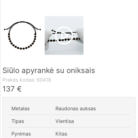
Pristatymas
Apmokėjimas
DUK
Siūlo apyrankė su oniksais
Rekvizitai
Prekės kodas:
60418
Kontaktai
137
€
0 604 42021
Metalas
Raudonas auksas
fo@brasco.lt
Tipas
Vientisa
Pynimas
Kitas