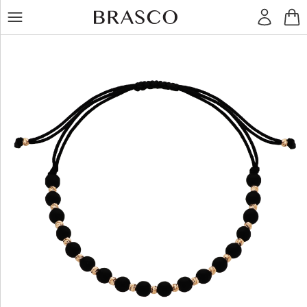
LT
RU
Žiedai
Auskarai
Pakabukai
Apyrankės
Grandinėlės
Kiti
dirbiniai