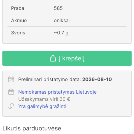
Praba
585
Akmuo
oniksai
Svoris
~
0.7
g.
Į krepšelį
Preliminari pristatymo data:
2026-08-10
Nemokamas pristatymas Lietuvoje
Užsakymams virš 20 €
Yra galimybė grąžinti
Likutis parduotuvėse