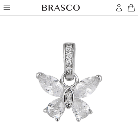
LT
RU
Žiedai
Auskarai
Pakabukai
Apyrankės
Grandinėlės
Kiti
dirbiniai