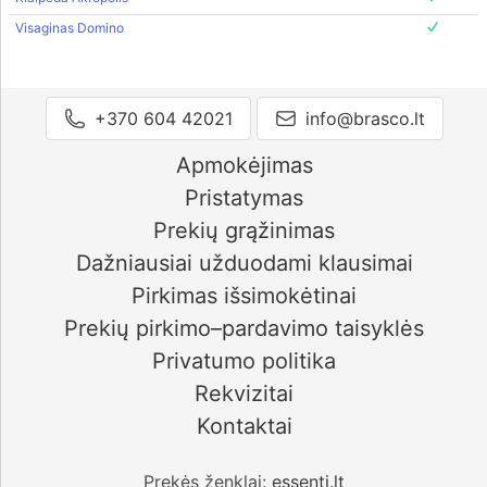
Visaginas Domino
+370 604 42021
info@brasco.lt
Apmokėjimas
Pristatymas
Prekių grąžinimas
Dažniausiai užduodami klausimai
Pirkimas išsimokėtinai
Prekių pirkimo–pardavimo taisyklės
Privatumo politika
Rekvizitai
Kontaktai
Prekės ženklai:
essenti.lt