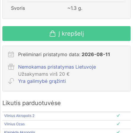
Svoris
~
1.3
g.
Į krepšelį
Preliminari pristatymo data:
2026-08-11
Nemokamas pristatymas Lietuvoje
Užsakymams virš 20 €
Yra galimybė grąžinti
Likutis parduotuvėse
Vilnius Akropolis 2
Vilnius Ozas
Klaipėda Akropolis