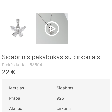
Pristatymas
Apmokėjimas
DUK
Sidabrinis pakabukas su cirkoniais
Rekvizitai
Prekės kodas:
63694
Kontaktai
22
€
0 604 42021
Metalas
Sidabras
fo@brasco.lt
Praba
925
Akmuo
cirkoniai