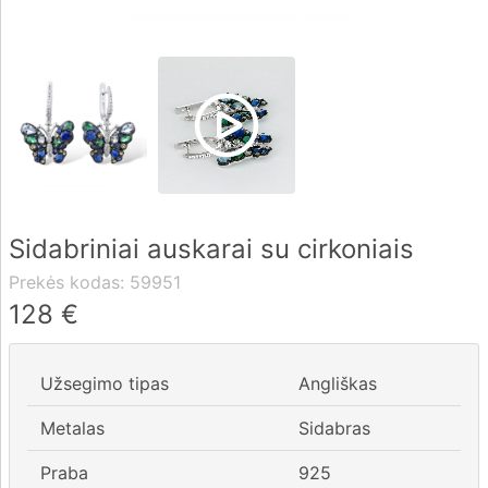
Pristatymas
Apmokėjimas
DUK
Sidabriniai auskarai su cirkoniais
Rekvizitai
Prekės kodas:
59951
Kontaktai
128
€
0 604 42021
Užsegimo tipas
Angliškas
fo@brasco.lt
Metalas
Sidabras
Praba
925