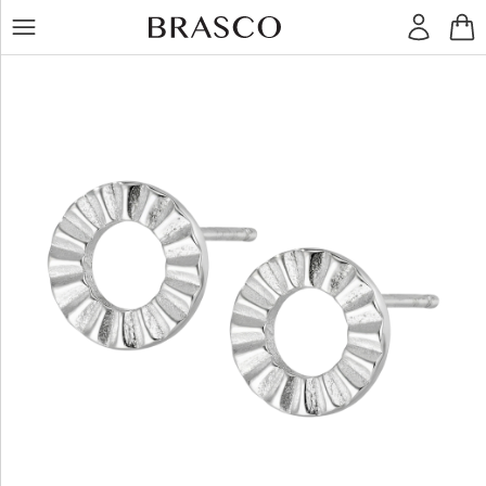
LT
RU
Žiedai
Auskarai
Pakabukai
Apyrankės
Grandinėlės
Kiti
dirbiniai