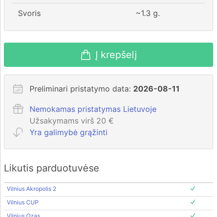
Svoris
~
1.3
g.
Į krepšelį
Preliminari pristatymo data:
2026-08-11
Nemokamas pristatymas Lietuvoje
Užsakymams virš 20 €
Yra galimybė grąžinti
Likutis parduotuvėse
Vilnius Akropolis 2
Vilnius CUP
Vilnius Ozas