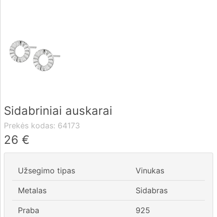
Pristatymas
Apmokėjimas
DUK
Sidabriniai auskarai
Rekvizitai
Prekės kodas:
64173
Kontaktai
26
€
0 604 42021
Užsegimo tipas
Vinukas
fo@brasco.lt
Metalas
Sidabras
Praba
925