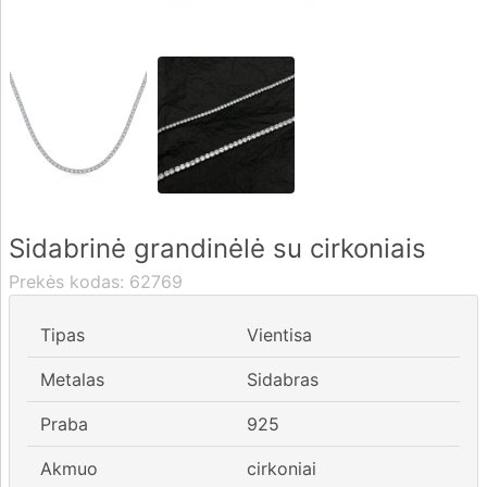
Pristatymas
Apmokėjimas
DUK
Sidabrinė grandinėlė su cirkoniais
Rekvizitai
Prekės kodas:
62769
Kontaktai
Tipas
Vientisa
0 604 42021
Metalas
Sidabras
fo@brasco.lt
Praba
925
Akmuo
cirkoniai