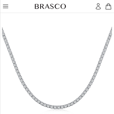
LT
RU
Žiedai
Auskarai
Pakabukai
Apyrankės
Grandinėlės
Kiti
dirbiniai