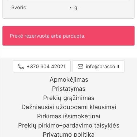
Svoris
~
g.
Prekė rezervuota arba parduota.
+370 604 42021
info@brasco.lt
Apmokėjimas
Pristatymas
Prekių grąžinimas
Dažniausiai užduodami klausimai
Pirkimas išsimokėtinai
Prekių pirkimo–pardavimo taisyklės
Privatumo politika