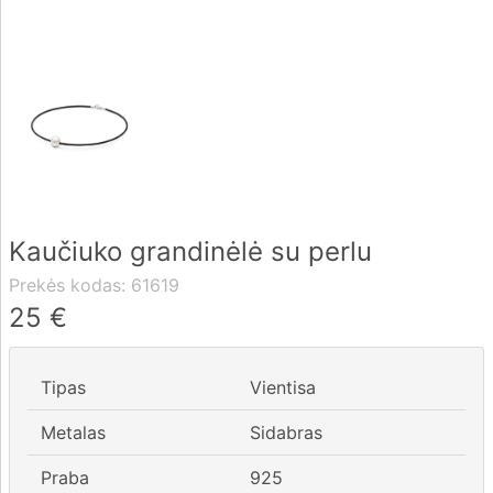
Pristatymas
Apmokėjimas
DUK
Kaučiuko grandinėlė su perlu
Rekvizitai
Prekės kodas:
61619
Kontaktai
25
€
0 604 42021
Tipas
Vientisa
fo@brasco.lt
Metalas
Sidabras
Praba
925