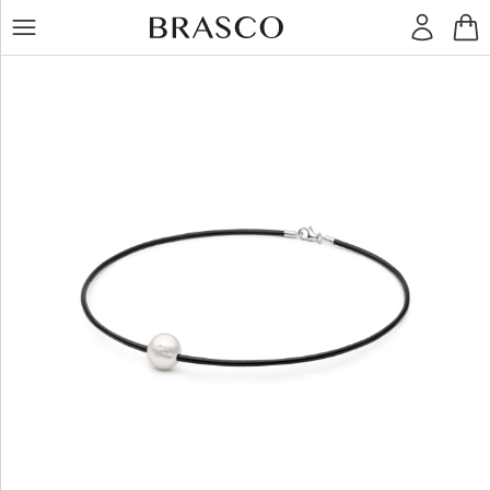
LT
RU
Žiedai
Auskarai
Pakabukai
Apyrankės
Grandinėlės
Kiti
dirbiniai