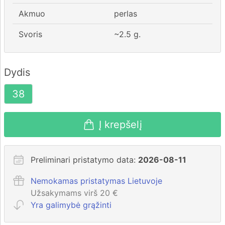
Akmuo
perlas
Svoris
~
2.5
g.
Dydis
38
Į krepšelį
Preliminari pristatymo data:
2026-08-11
Nemokamas pristatymas Lietuvoje
Užsakymams virš 20 €
Yra galimybė grąžinti