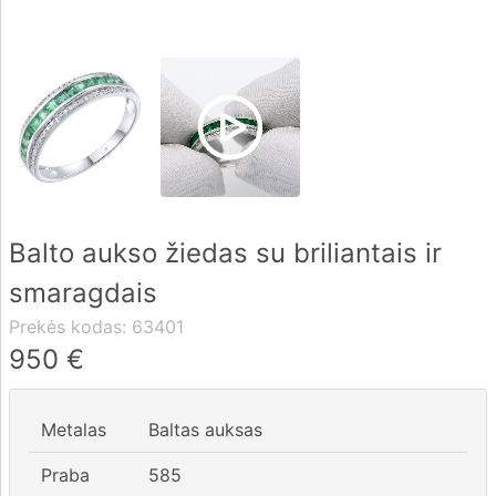
Pristatymas
Apmokėjimas
DUK
Balto aukso žiedas su briliantais ir
Rekvizitai
smaragdais
Kontaktai
Prekės kodas:
63401
0 604 42021
950
€
fo@brasco.lt
Metalas
Baltas auksas
Praba
585