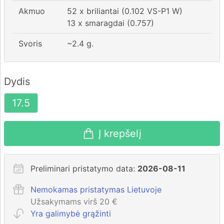
Akmuo
52 x briliantai (0.102 VS-P1 W)
13 x smaragdai (0.757)
Svoris
~
2.4
g.
Dydis
17.5
Į krepšelį
Preliminari pristatymo data:
2026-08-11
Nemokamas pristatymas Lietuvoje
Užsakymams virš 20 €
Yra galimybė grąžinti