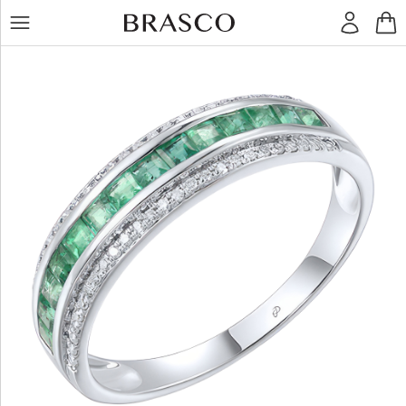
LT
RU
Žiedai
Auskarai
Pakabukai
Apyrankės
Grandinėlės
Kiti
dirbiniai