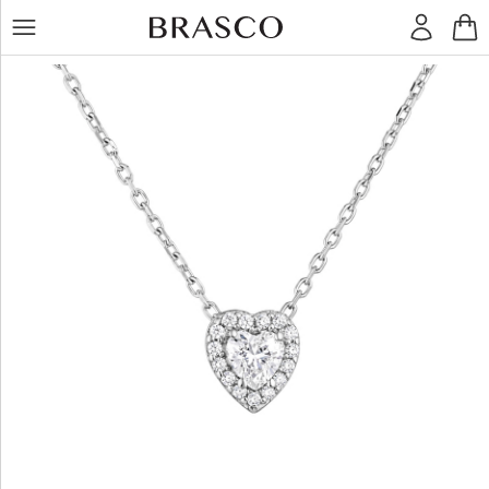
LT
RU
Žiedai
Auskarai
Pakabukai
Apyrankės
Grandinėlės
Kiti
dirbiniai