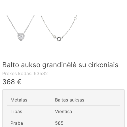
Pristatymas
Apmokėjimas
DUK
Balto aukso grandinėlė su cirkoniais
Rekvizitai
Prekės kodas:
63532
Kontaktai
368
€
0 604 42021
Metalas
Baltas auksas
fo@brasco.lt
Tipas
Vientisa
Praba
585