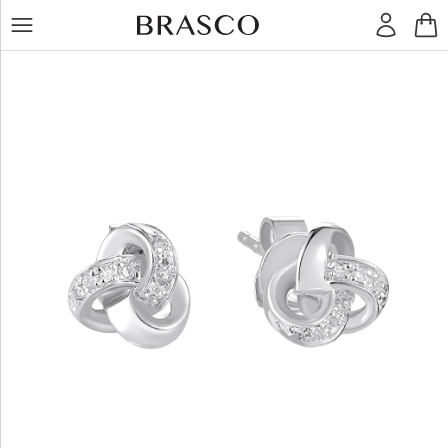
LT
RU
Žiedai
Auskarai
Pakabukai
Apyrankės
Grandinėlės
Kiti
dirbiniai