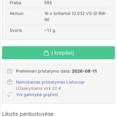
Praba
585
Akmuo
16 x briliantai (0.032 VS-SI RW-
W)
Svoris
~
1.1
g.
Į krepšelį
Preliminari pristatymo data:
2026-08-11
Nemokamas pristatymas Lietuvoje
Užsakymams virš 20 €
Yra galimybė grąžinti
Likutis parduotuvėse