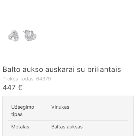
Pristatymas
Apmokėjimas
DUK
Balto aukso auskarai su briliantais
Rekvizitai
Prekės kodas:
64379
Kontaktai
447
€
0 604 42021
Užsegimo
Vinukas
fo@brasco.lt
tipas
Metalas
Baltas auksas