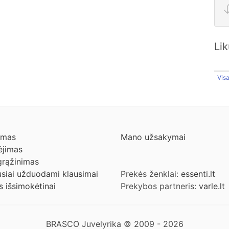
Li
Vis
ymas
Mano užsakymai
jimas
grąžinimas
siai užduodami klausimai
Prekės ženklai:
essenti.lt
s išsimokėtinai
Prekybos partneris:
varle.lt
BRASCO Juvelyrika © 2009 - 2026