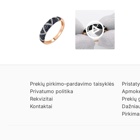
Prekių pirkimo–pardavimo taisyklės
Pristat
Privatumo politika
Apmokė
Rekvizitai
Prekių 
Kontaktai
Dažniau
Pirkima