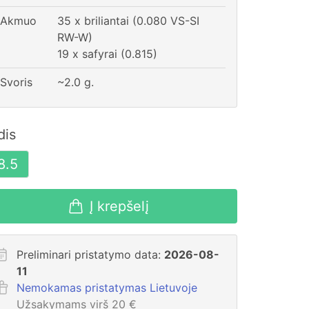
Akmuo
35 x briliantai (0.080 VS-SI
RW-W)
19 x safyrai (0.815)
Svoris
~
2.0
g.
dis
8.5
Į krepšelį
Preliminari pristatymo data:
2026-08-
11
Nemokamas pristatymas Lietuvoje
Užsakymams virš 20 €