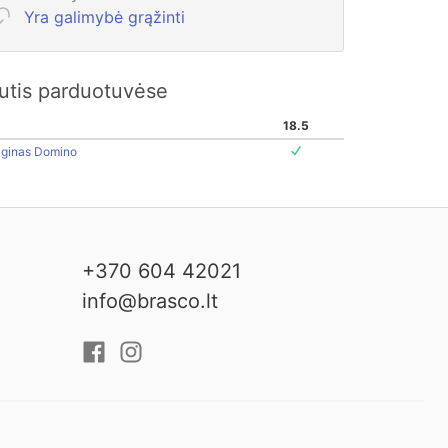
Yra galimybė grąžinti
kutis parduotuvėse
18.5
aginas Domino
+370 604 42021
info@brasco.lt