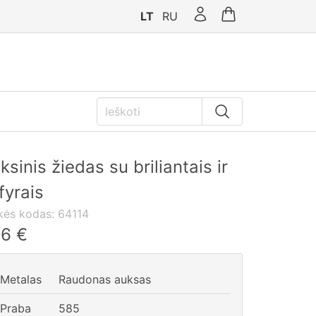
LT
RU
ksinis žiedas su briliantais ir
fyrais
kės kodas:
64114
46
€
Metalas
Raudonas auksas
Praba
585