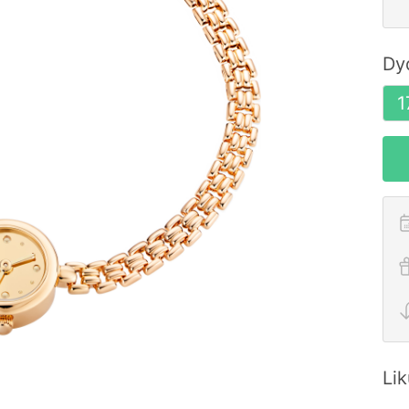
Dy
1
Li