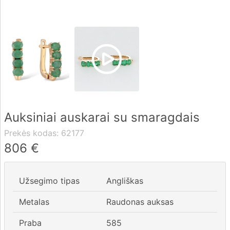
Pristatymas
Apmokėjimas
DUK
Auksiniai auskarai su smaragdais
Rekvizitai
Prekės kodas:
62177
Kontaktai
806
€
0 604 42021
Užsegimo tipas
Angliškas
fo@brasco.lt
Metalas
Raudonas auksas
Praba
585