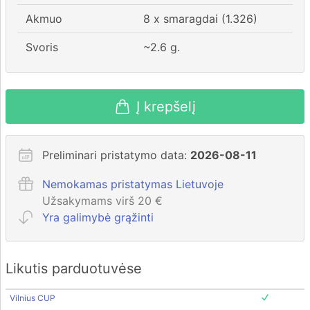
Akmuo
8 x smaragdai (1.326)
Svoris
~
2.6
g.
Į krepšelį
Preliminari pristatymo data:
2026-08-11
Nemokamas pristatymas Lietuvoje
Užsakymams virš 20 €
Yra galimybė grąžinti
Likutis parduotuvėse
Vilnius CUP