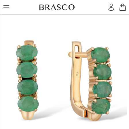
LT
RU
Žiedai
Auskarai
Pakabukai
Apyrankės
Grandinėlės
Kiti
dirbiniai