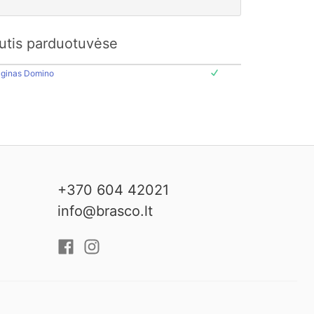
kutis parduotuvėse
aginas Domino
+370 604 42021
info@brasco.lt