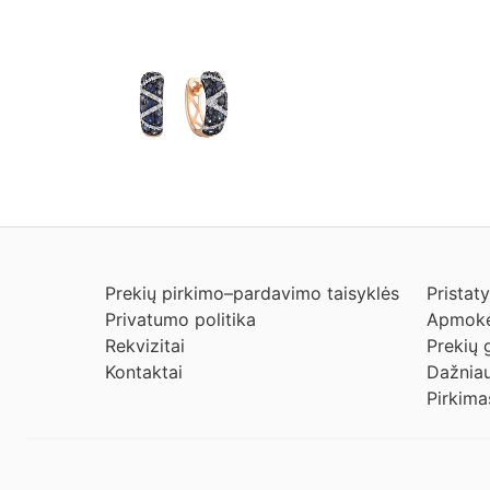
Prekių pirkimo–pardavimo taisyklės
Pristat
Privatumo politika
Apmokė
Rekvizitai
Prekių 
Kontaktai
Dažniau
Pirkima