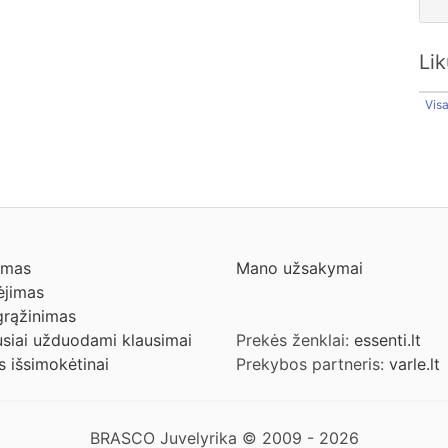
Li
Vis
ymas
Mano užsakymai
jimas
grąžinimas
siai užduodami klausimai
Prekės ženklai:
essenti.lt
s išsimokėtinai
Prekybos partneris:
varle.lt
BRASCO Juvelyrika © 2009 - 2026