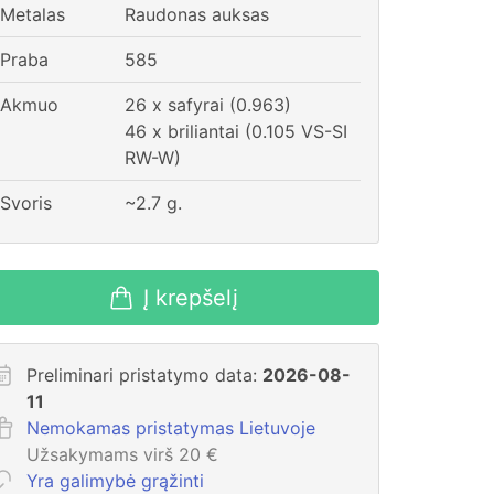
Metalas
Raudonas auksas
Praba
585
Akmuo
26 x safyrai (0.963)
46 x briliantai (0.105 VS-SI
RW-W)
Svoris
~
2.7
g.
Į krepšelį
Preliminari pristatymo data:
2026-08-
11
Nemokamas pristatymas Lietuvoje
Užsakymams virš 20 €
Yra galimybė grąžinti