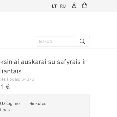
LT
RU
ksiniai auskarai su safyrais ir
iliantais
kės kodas:
64376
11
€
Užsegimo
Rinkutės
tipas