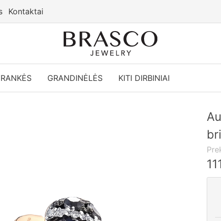
s
Kontaktai
YRANKĖS
GRANDINĖLĖS
KITI DIRBINIAI
Au
br
Pre
11