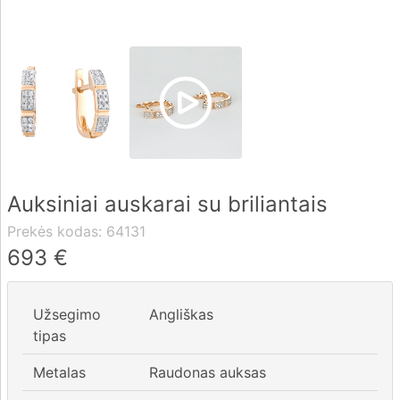
Pristatymas
Apmokėjimas
DUK
Auksiniai auskarai su briliantais
Rekvizitai
Prekės kodas:
64131
Kontaktai
693
€
0 604 42021
Užsegimo
Angliškas
fo@brasco.lt
tipas
Metalas
Raudonas auksas