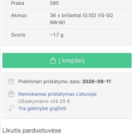
Praba
585
Akmuo
36 x briliantai (0.102 VS-SI2
RW-W)
Svoris
~
1.7
g.
Į krepšelį
Preliminari pristatymo data:
2026-08-11
Nemokamas pristatymas Lietuvoje
Užsakymams virš 20 €
Yra galimybė grąžinti
Likutis parduotuvėse