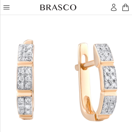
LT
RU
Žiedai
Auskarai
Pakabukai
Apyrankės
Grandinėlės
Kiti
dirbiniai