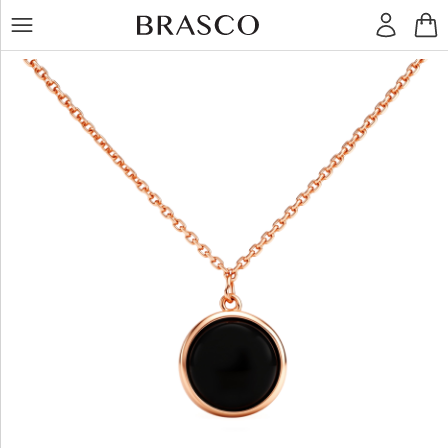
LT
RU
Žiedai
Auskarai
Pakabukai
Apyrankės
Grandinėlės
Kiti
dirbiniai