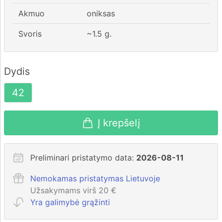
Akmuo
oniksas
Svoris
~
1.5
g.
Dydis
42
Į krepšelį
Preliminari pristatymo data:
2026-08-11
Nemokamas pristatymas Lietuvoje
Užsakymams virš 20 €
Yra galimybė grąžinti