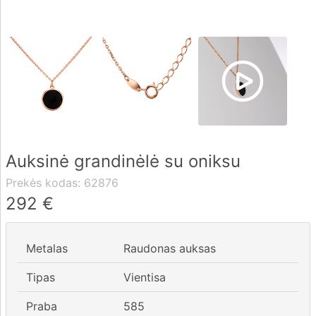
Pristatymas
Apmokėjimas
DUK
Auksinė grandinėlė su oniksu
Rekvizitai
Prekės kodas:
62876
Kontaktai
292
€
0 604 42021
Metalas
Raudonas auksas
fo@brasco.lt
Tipas
Vientisa
Praba
585