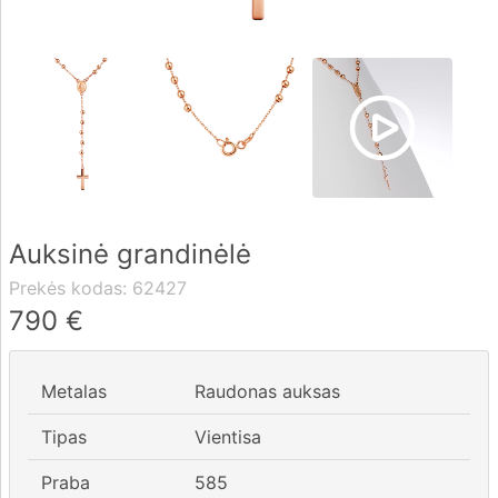
Pristatymas
Apmokėjimas
DUK
Auksinė grandinėlė
Rekvizitai
Prekės kodas:
62427
Kontaktai
790
€
0 604 42021
Metalas
Raudonas auksas
fo@brasco.lt
Tipas
Vientisa
Praba
585