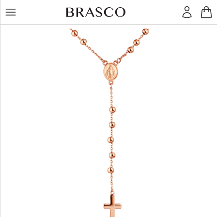
LT
RU
Žiedai
Auskarai
Pakabukai
Apyrankės
Grandinėlės
Kiti
dirbiniai