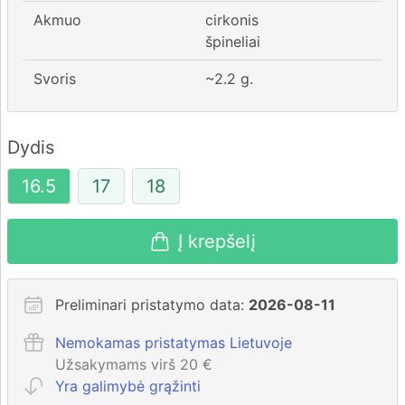
Akmuo
cirkonis
špineliai
Svoris
~
2.2
g.
Dydis
16.5
17
18
Į krepšelį
Preliminari pristatymo data:
2026-08-11
Nemokamas pristatymas Lietuvoje
Užsakymams virš 20 €
Yra galimybė grąžinti