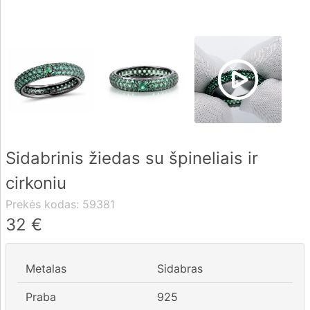
Pristatymas
Apmokėjimas
DUK
Sidabrinis žiedas su špineliais ir
Rekvizitai
cirkoniu
Kontaktai
Prekės kodas:
59381
0 604 42021
32
€
fo@brasco.lt
Metalas
Sidabras
Praba
925