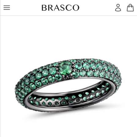
LT
RU
Žiedai
Auskarai
Pakabukai
Apyrankės
Grandinėlės
Kiti
dirbiniai