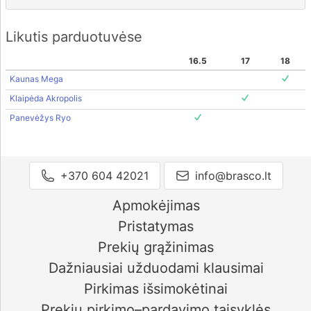
Likutis parduotuvėse
16.5
17
18
Kaunas Mega
Klaipėda Akropolis
Panevėžys Ryo
+370 604 42021
info@brasco.lt
Apmokėjimas
Pristatymas
Prekių grąžinimas
Dažniausiai užduodami klausimai
Pirkimas išsimokėtinai
Prekių pirkimo–pardavimo taisyklės