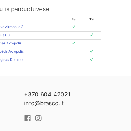
kutis parduotuvėse
18
19
ius Akropolis 2
nius CUP
nas Akropolis
pėda Akropolis
aginas Domino
+370 604 42021
info@brasco.lt