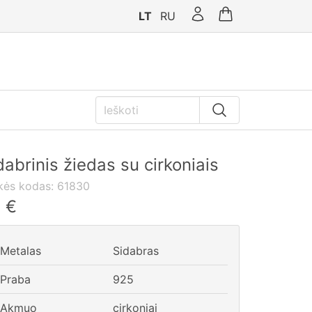
LT
RU
dabrinis žiedas su cirkoniais
kės kodas:
61830
5
€
Metalas
Sidabras
Praba
925
Akmuo
cirkoniai