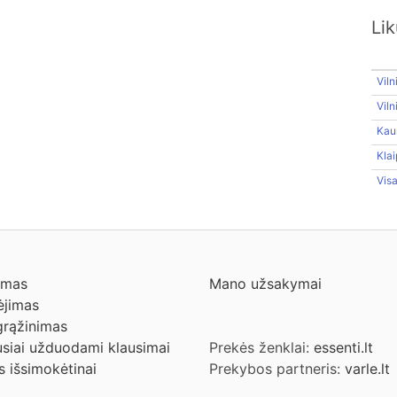
Li
Viln
Vil
Kau
Klai
Vis
ymas
Mano užsakymai
jimas
grąžinimas
siai užduodami klausimai
Prekės ženklai:
essenti.lt
s išsimokėtinai
Prekybos partneris:
varle.lt