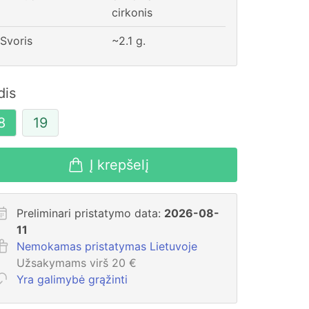
cirkonis
Svoris
~
2.1
g.
dis
8
19
Į krepšelį
Preliminari pristatymo data:
2026-08-
11
Nemokamas pristatymas Lietuvoje
Užsakymams virš 20 €
Yra galimybė grąžinti