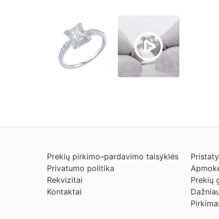
Prekių pirkimo–pardavimo taisyklės
Pristat
Privatumo politika
Apmokė
Rekvizitai
Prekių 
Kontaktai
Dažniau
Pirkima