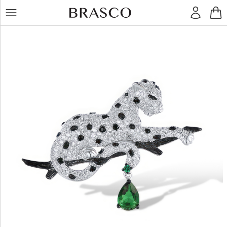
LT
RU
Žiedai
Auskarai
Pakabukai
Apyrankės
Grandinėlės
Kiti
dirbiniai