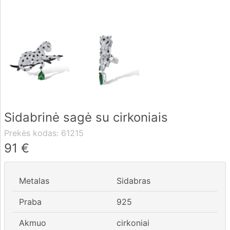
Pristatymas
Apmokėjimas
DUK
Sidabrinė sagė su cirkoniais
Rekvizitai
Prekės kodas:
61215
Kontaktai
91
€
0 604 42021
Metalas
Sidabras
fo@brasco.lt
Praba
925
Akmuo
cirkoniai