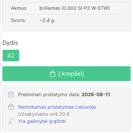
Akmuo
briliantas (0.003 SI-P2 W-STW)
Svoris
~
2.4
g.
Dydis
42
Į krepšelį
Preliminari pristatymo data:
2026-08-11
Nemokamas pristatymas Lietuvoje
Užsakymams virš 20 €
Yra galimybė grąžinti