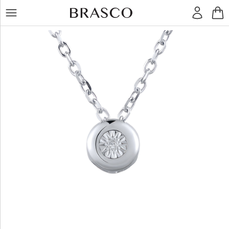
LT
RU
Žiedai
Auskarai
Pakabukai
Apyrankės
Grandinėlės
Kiti
dirbiniai