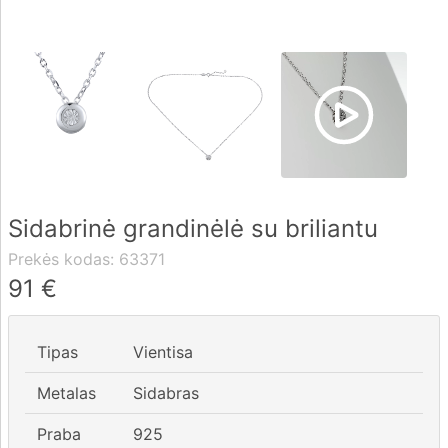
Pristatymas
Apmokėjimas
DUK
Sidabrinė grandinėlė su briliantu
Rekvizitai
Prekės kodas:
63371
Kontaktai
91
€
0 604 42021
Tipas
Vientisa
fo@brasco.lt
Metalas
Sidabras
Praba
925