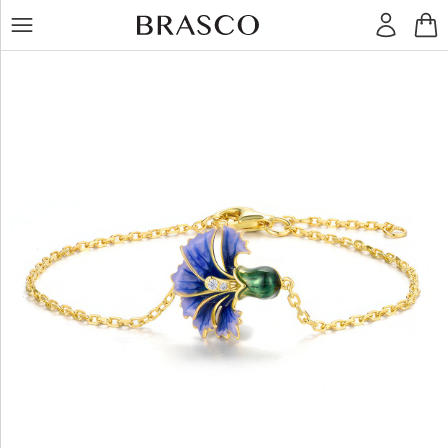
LT
RU
Žiedai
Auskarai
Pakabukai
Apyrankės
Grandinėlės
Kiti
dirbiniai