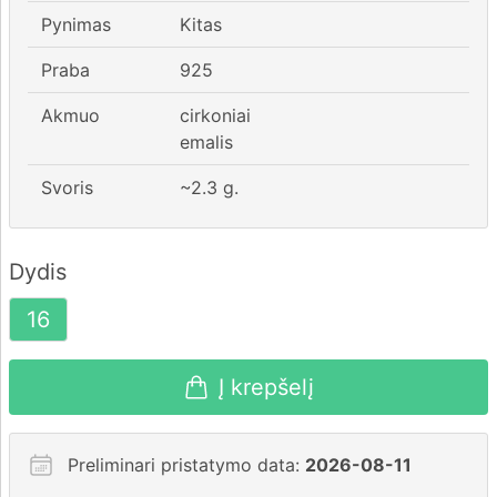
Pynimas
Kitas
Praba
925
Akmuo
cirkoniai
emalis
Svoris
~
2.3
g.
Dydis
16
Į krepšelį
Preliminari pristatymo data:
2026-08-11