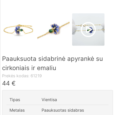
Pristatymas
Apmokėjimas
DUK
Paauksuota sidabrinė apyrankė su
Rekvizitai
cirkoniais ir emaliu
Kontaktai
Prekės kodas:
61219
0 604 42021
44
€
fo@brasco.lt
Tipas
Vientisa
Metalas
Paauksuotas sidabras