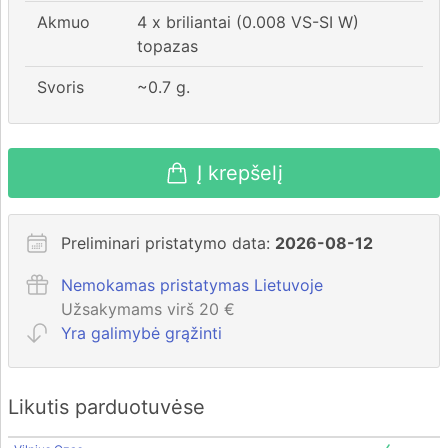
Akmuo
4 x briliantai (0.008 VS-SI W)
topazas
Svoris
~
0.7
g.
Į krepšelį
Preliminari pristatymo data:
2026-08-12
Nemokamas pristatymas Lietuvoje
Užsakymams virš 20 €
Yra galimybė grąžinti
Likutis parduotuvėse