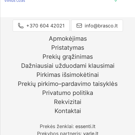
Vilnius Ozas
+370 604 42021
info@brasco.lt
Apmokėjimas
Pristatymas
Prekių grąžinimas
Dažniausiai užduodami klausimai
Pirkimas išsimokėtinai
Prekių pirkimo–pardavimo taisyklės
Privatumo politika
Rekvizitai
Kontaktai
Prekės ženklai:
essenti.lt
Prekybos partneris:
varle.lt