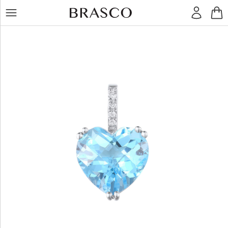
LT
RU
Žiedai
Auskarai
Pakabukai
Apyrankės
Grandinėlės
Kiti
dirbiniai