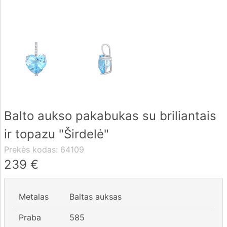
Pristatymas
Apmokėjimas
DUK
Balto aukso pakabukas su briliantais
Rekvizitai
ir topazu "Širdelė"
Kontaktai
Prekės kodas:
64109
0 604 42021
239
€
fo@brasco.lt
Metalas
Baltas auksas
Praba
585