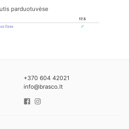
kutis parduotuvėse
17.5
ius Ozas
+370 604 42021
info@brasco.lt