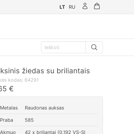
LT
RU
ksinis žiedas su briliantais
kės kodas:
64291
65
€
Metalas
Raudonas auksas
Praba
585
Akmuo
42 x briliantai (0.192 VS-SI