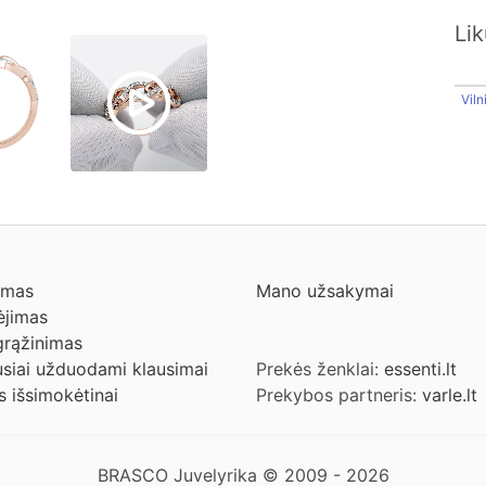
Li
Viln
ymas
Mano užsakymai
jimas
grąžinimas
siai užduodami klausimai
Prekės ženklai:
essenti.lt
s išsimokėtinai
Prekybos partneris:
varle.lt
BRASCO Juvelyrika © 2009 - 2026