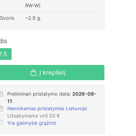
RW-W)
Svoris
~
2.9
g.
dis
7.5
Į krepšelį
Preliminari pristatymo data:
2026-08-
11
Nemokamas pristatymas Lietuvoje
Užsakymams virš 20 €
Yra galimybė grąžinti