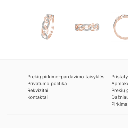
Prekių pirkimo–pardavimo taisyklės
Pristat
Privatumo politika
Apmokė
Rekvizitai
Prekių 
Kontaktai
Dažniau
Pirkima