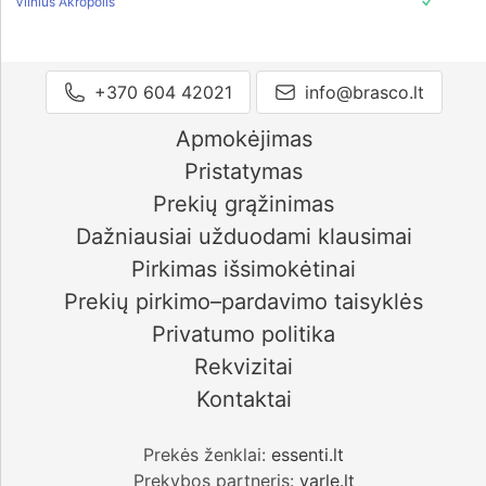
Vilnius Akropolis
+370 604 42021
info@brasco.lt
Apmokėjimas
Pristatymas
Prekių grąžinimas
Dažniausiai užduodami klausimai
Pirkimas išsimokėtinai
Prekių pirkimo–pardavimo taisyklės
Privatumo politika
Rekvizitai
Kontaktai
Prekės ženklai:
essenti.lt
Prekybos partneris:
varle.lt