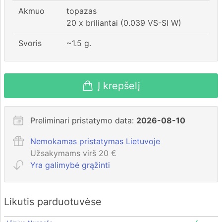
Akmuo
topazas
20 x briliantai (0.039 VS-SI W)
Svoris
~
1.5
g.
Į krepšelį
Preliminari pristatymo data:
2026-08-10
Nemokamas pristatymas Lietuvoje
Užsakymams virš 20 €
Yra galimybė grąžinti
Likutis parduotuvėse