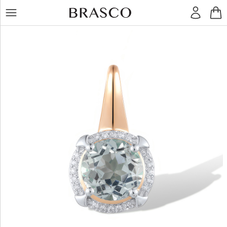
LT
RU
Žiedai
Auskarai
Pakabukai
Apyrankės
Grandinėlės
Kiti
dirbiniai