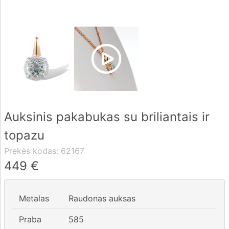
Pristatymas
Apmokėjimas
DUK
Auksinis pakabukas su briliantais ir
Rekvizitai
topazu
Kontaktai
Prekės kodas:
62167
0 604 42021
449
€
fo@brasco.lt
Metalas
Raudonas auksas
Praba
585