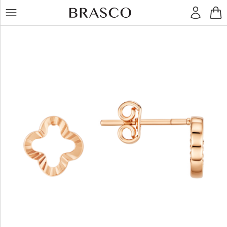
LT
RU
Žiedai
Auskarai
Pakabukai
Apyrankės
Grandinėlės
Kiti
dirbiniai