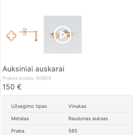
Pristatymas
Apmokėjimas
DUK
Auksiniai auskarai
Rekvizitai
Prekės kodas:
60964
Kontaktai
150
€
0 604 42021
Užsegimo tipas
Vinukas
fo@brasco.lt
Metalas
Raudonas auksas
Praba
585