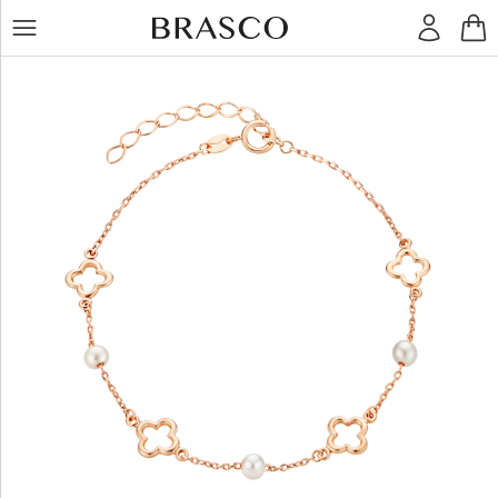
LT
RU
Žiedai
Auskarai
Pakabukai
Apyrankės
Grandinėlės
Kiti
dirbiniai