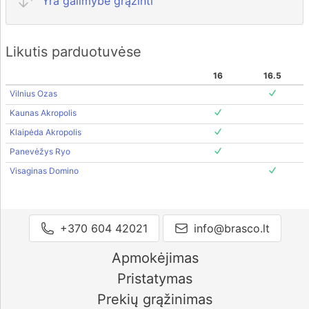
Yra galimybė grąžinti
Likutis parduotuvėse
16
16.5
Vilnius Ozas
Kaunas Akropolis
Klaipėda Akropolis
Panevėžys Ryo
Visaginas Domino
+370 604 42021
info@brasco.lt
Apmokėjimas
Pristatymas
Prekių grąžinimas