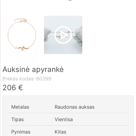
Pristatymas
Apmokėjimas
DUK
Auksinė apyrankė
Rekvizitai
Prekės kodas:
60399
Kontaktai
206
€
0 604 42021
Metalas
Raudonas auksas
fo@brasco.lt
Tipas
Vientisa
Pynimas
Kitas