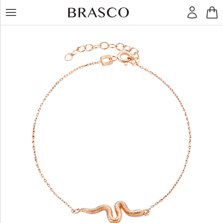
LT
RU
Žiedai
Auskarai
Pakabukai
Apyrankės
Grandinėlės
Kiti
dirbiniai