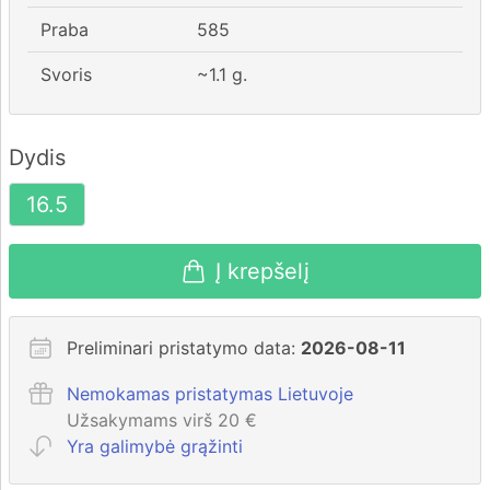
Praba
585
Svoris
~
1.1
g.
Dydis
16.5
Į krepšelį
Preliminari pristatymo data:
2026-08-11
Nemokamas pristatymas Lietuvoje
Užsakymams virš 20 €
Yra galimybė grąžinti