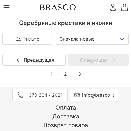
LT
RU
Цена
€
Кольца
Серебряные крестики и иконки
Фильтр
Серьги
Религия
Католицизм
(74)
Подвески
Предыдущая
Следующая
Православие
(5)
Старообрядчество
(1)
1
2
3
Иудаизм
(0)
Браслеты
Ислам
(0)
Тип
+370 604 42021
info@brasco.lt
подвески
Цепочки
Крестик
(80)
Оплата
Икона
(2)
Доставка
Остальное
Металл
Возврат товара
Серебро
(68)